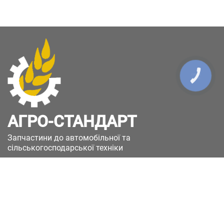
КНОПКА
ЗВ'ЯЗКУ
АГРО-СТАНДАРТ
Запчастини до автомобільної та
сільськогосподарської техніки
49051, Україна, м.Дніпро, вул. Дніпросталівська
(Вінокурова), 11
+380(67)885-90-50
+380(50)658-85-90
zakaz@a-st.com.ua