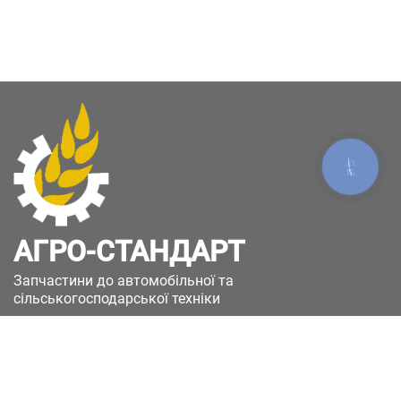
КНОПКА
ЗВ'ЯЗКУ
АГРО-СТАНДАРТ
Запчастини до автомобільної та
сільськогосподарської техніки
49051, Україна, м.Дніпро, вул. Дніпросталівська
(Вінокурова), 11
+380(67)885-90-50
+380(50)658-85-90