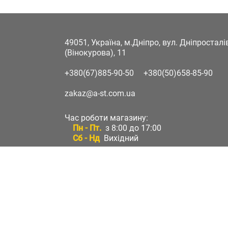
49051, Україна, м.Дніпро, вул. Дніпростал
(Вінокурова), 11
+380(67)885-90-50
+380(50)658-85-90
zakaz@a-st.com.ua
Час роботи магазину:
Пн - Пт.
з 8:00 до 17:00
Сб - Нд
Вихідний
Час роботи підтримки:
Пн - Пт:
з 8:00 до 17:00
Сб - Нд:
Вихідний
Зворотній зв'язок