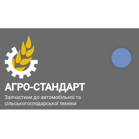
КНОПКА
ЗВ'ЯЗКУ
АГРО-СТАНДАРТ
Запчастини до автомобільної та
сільськогосподарської техніки
49051, Україна, м.Дніпро, вул. Дніпросталівська
(Вінокурова), 11
+380(67)885-90-50
+380(50)658-85-90