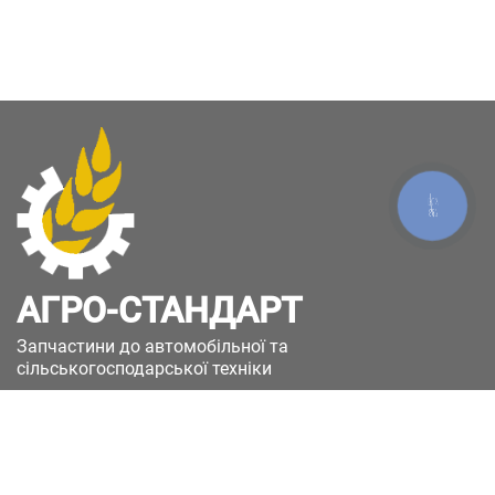
КНОПКА
ЗВ'ЯЗКУ
АГРО-СТАНДАРТ
Запчастини до автомобільної та
сільськогосподарської техніки
49051, Україна, м.Дніпро, вул. Дніпросталівська
(Вінокурова), 11
+380(67)885-90-50
+380(50)658-85-90