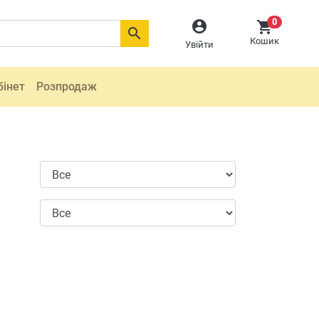
0



Кошик
Увійти
бінет
Розпродаж