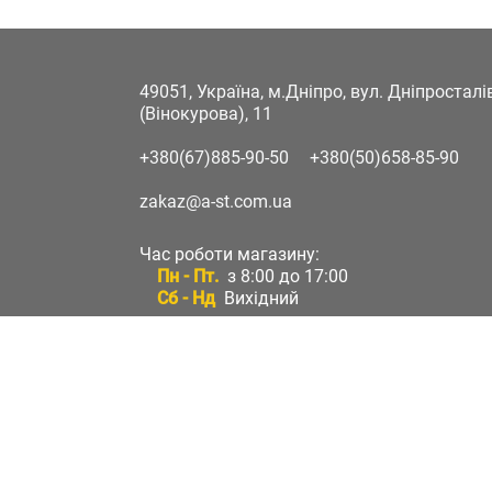
49051, Україна, м.Дніпро, вул. Дніпростал
(Вінокурова), 11
+380(67)885-90-50
+380(50)658-85-90
zakaz@a-st.com.ua
Час роботи магазину:
Пн - Пт.
з 8:00 до 17:00
Сб - Нд
Вихідний
Час роботи підтримки:
Пн - Пт:
з 8:00 до 17:00
Сб - Нд:
Вихідний
Зворотній зв'язок