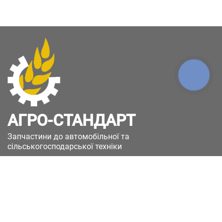
КНОПКА
ЗВ'ЯЗКУ
АГРО-СТАНДАРТ
Запчастини до автомобільної та
сільськогосподарської техніки
49051, Україна, м.Дніпро, вул. Дніпросталівська
(Вінокурова), 11
+380(67)885-90-50
+380(50)658-85-90
zakaz@a-st.com.ua