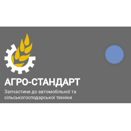
КНОПКА
ЗВ'ЯЗКУ
АГРО-СТАНДАРТ
Запчастини до автомобільної та
сільськогосподарської техніки
49051, Україна, м.Дніпро, вул. Дніпросталівська
(Вінокурова), 11
+380(67)885-90-50
+380(50)658-85-90