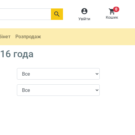
0



Кошик
Увійти
бінет
Розпродаж
16 года