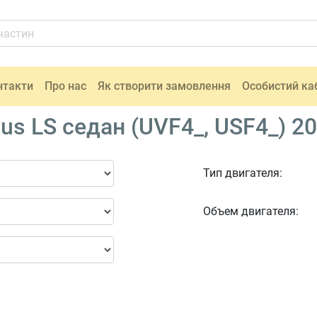
нтакти
Про нас
Як створити замовлення
Особистий ка
us LS седан (UVF4_, USF4_) 20
Тип двигателя:
Объем двигателя: