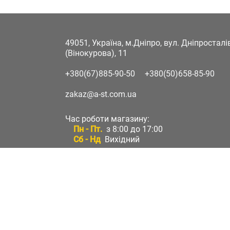
49051, Україна, м.Дніпро, вул. Дніпростал
(Вінокурова), 11
+380(67)885-90-50
+380(50)658-85-90
zakaz@a-st.com.ua
Час роботи магазину:
Пн - Пт.
з 8:00 до 17:00
Сб - Нд
Вихідний
Час роботи підтримки:
Пн - Пт:
з 8:00 до 17:00
Сб - Нд:
Вихідний
Зворотній зв'язок