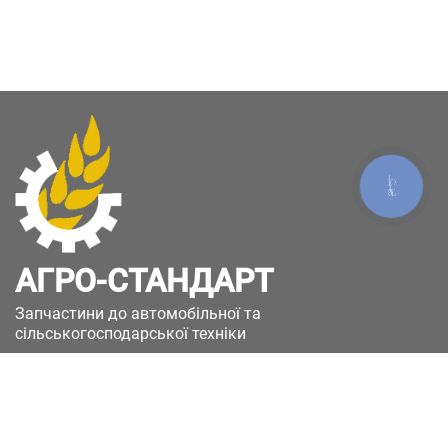
КНОПКА
ЗВ'ЯЗКУ
АГРО-СТАНДАРТ
Запчастини до автомобільної та
сільськогосподарської техніки
49051, Україна, м.Дніпро, вул. Дніпросталівська
(Вінокурова), 11
+380(67)885-90-50
+380(50)658-85-90