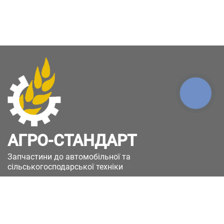
КНОПКА
ЗВ'ЯЗКУ
АГРО-СТАНДАРТ
Запчастини до автомобільної та
сільськогосподарської техніки
49051, Україна, м.Дніпро, вул. Дніпросталівська
(Вінокурова), 11
+380(67)885-90-50
+380(50)658-85-90