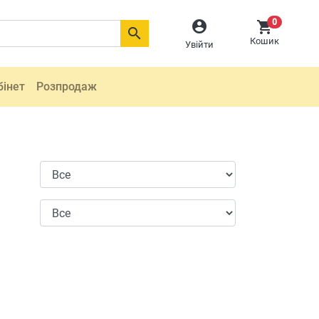
0



Кошик
Увійти
бінет
Розпродаж