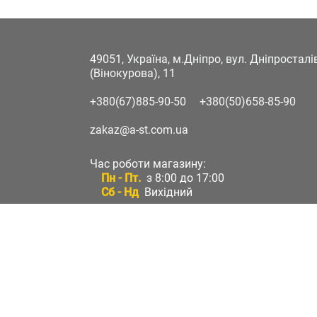
49051, Україна, м.Дніпро, вул. Дніпростал
(Вінокурова), 11
+380(67)885-90-50
+380(50)658-85-90
zakaz@a-st.com.ua
Час роботи магазину:
Пн - Пт.
з 8:00 до 17:00
Сб - Нд
Вихідний
Час роботи підтримки:
Пн - Пт:
з 8:00 до 17:00
Сб - Нд:
Вихідний
Зворотній зв'язок