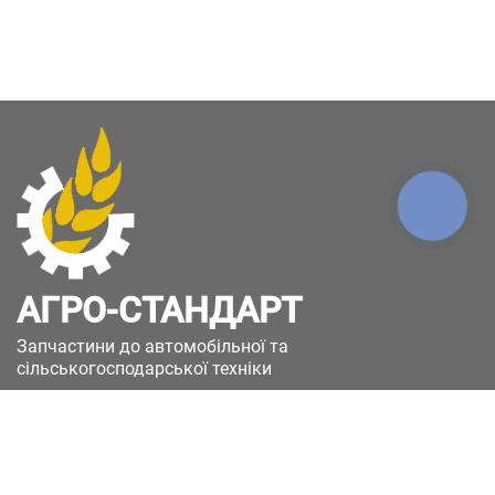
КНОПКА
ЗВ'ЯЗКУ
АГРО-СТАНДАРТ
Запчастини до автомобільної та
сільськогосподарської техніки
49051, Україна, м.Дніпро, вул. Дніпросталівська
(Вінокурова), 11
+380(67)885-90-50
+380(50)658-85-90