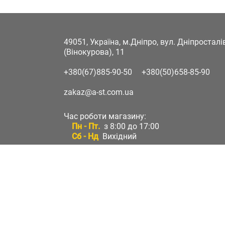
49051, Україна, м.Дніпро, вул. Дніпростал
(Вінокурова), 11
+380(67)885-90-50
+380(50)658-85-90
zakaz@a-st.com.ua
Час роботи магазину:
Пн - Пт.
з 8:00 до 17:00
Сб - Нд
Вихідний
Час роботи підтримки:
Пн - Пт:
з 8:00 до 17:00
Сб - Нд:
Вихідний
Зворотній зв'язок