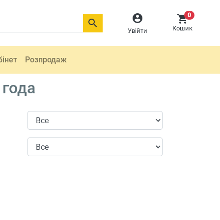
0



Кошик
Увійти
бінет
Розпродаж
 года