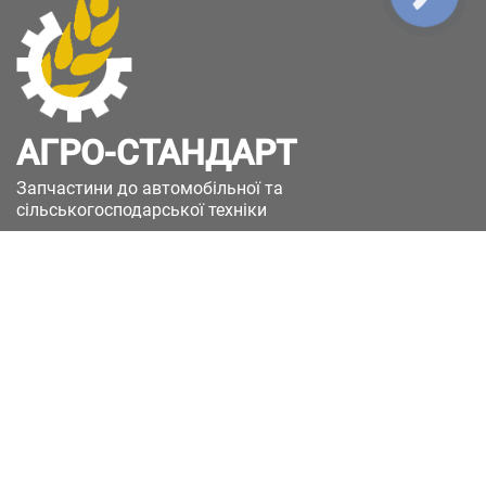
АГРО-СТАНДАРТ
Запчастини до автомобільної та
сільськогосподарської техніки
49051, Україна, м.Дніпро, вул. Дніпросталівська
(Вінокурова), 11
+380(67)885-90-50
+380(50)658-85-90
zakaz@a-st.com.ua
Час роботи магазину:
Пн - Пт.
з 8:00 до 17:00
Сб - Нд
Вихідний
Час роботи підтримки: