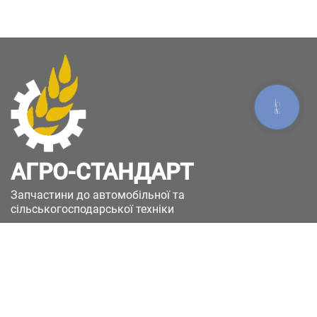
КНОПКА
ЗВ'ЯЗКУ
АГРО-СТАНДАРТ
Запчастини до автомобільної та
сільськогосподарської техніки
49051, Україна, м.Дніпро, вул. Дніпросталівська
(Вінокурова), 11
+380(67)885-90-50
+380(50)658-85-90
zakaz@a-st.com.ua