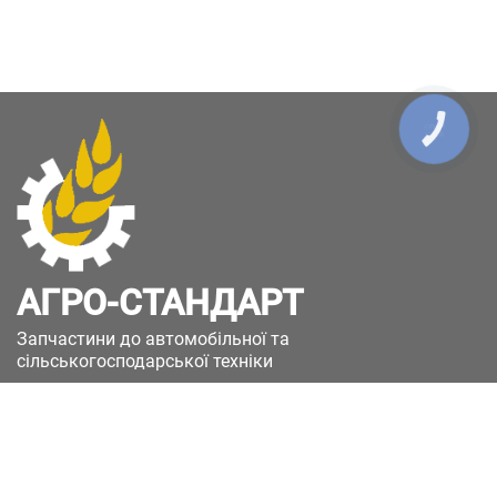
КНОПКА
ЗВ'ЯЗКУ
АГРО-СТАНДАРТ
Запчастини до автомобільної та
сільськогосподарської техніки
49051, Україна, м.Дніпро, вул. Дніпросталівська
(Вінокурова), 11
+380(67)885-90-50
+380(50)658-85-90