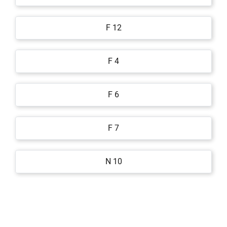
F 12
F 4
F 6
F 7
N 10