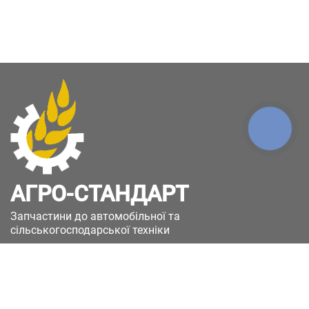
КНОПКА
ЗВ'ЯЗКУ
АГРО-СТАНДАРТ
Запчастини до автомобільної та
сільськогосподарської техніки
49051, Україна, м.Дніпро, вул. Дніпросталівська
(Вінокурова), 11
+380(67)885-90-50
+380(50)658-85-90