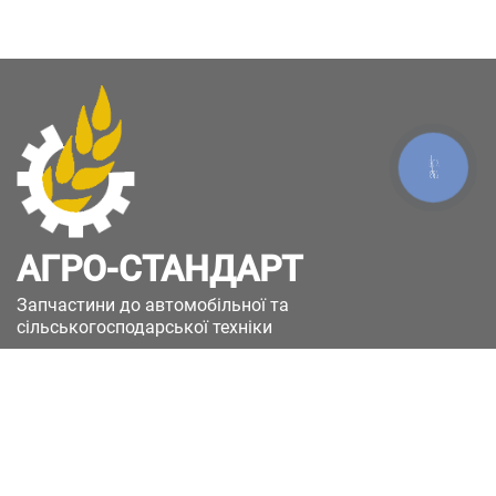
КНОПКА
ЗВ'ЯЗКУ
АГРО-СТАНДАРТ
Запчастини до автомобільної та
сільськогосподарської техніки
49051, Україна, м.Дніпро, вул. Дніпросталівська
(Вінокурова), 11
+380(67)885-90-50
+380(50)658-85-90
zakaz@a-st.com.ua