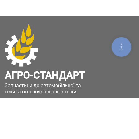
КНОПКА
ЗВ'ЯЗКУ
АГРО-СТАНДАРТ
Запчастини до автомобільної та
сільськогосподарської техніки
49051, Україна, м.Дніпро, вул. Дніпросталівська
(Вінокурова), 11
+380(67)885-90-50
+380(50)658-85-90
zakaz@a-st.com.ua