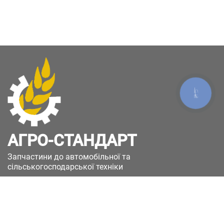
КНОПКА
ЗВ'ЯЗКУ
АГРО-СТАНДАРТ
Запчастини до автомобільної та
сільськогосподарської техніки
49051, Україна, м.Дніпро, вул. Дніпросталівська
(Вінокурова), 11
+380(67)885-90-50
+380(50)658-85-90