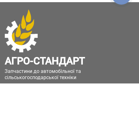
АГРО-СТАНДАРТ
Запчастини до автомобільної та
сільськогосподарської техніки
49051, Україна, м.Дніпро, вул. Дніпросталівська
(Вінокурова), 11
+380(67)885-90-50
+380(50)658-85-90
zakaz@a-st.com.ua
Час роботи магазину: