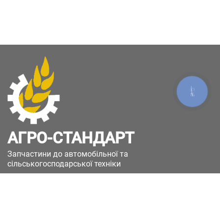
КНОПКА
ЗВ'ЯЗКУ
АГРО-СТАНДАРТ
Запчастини до автомобільної та
сільськогосподарської техніки
49051, Україна, м.Дніпро, вул. Дніпросталівська
(Вінокурова), 11
+380(67)885-90-50
+380(50)658-85-90