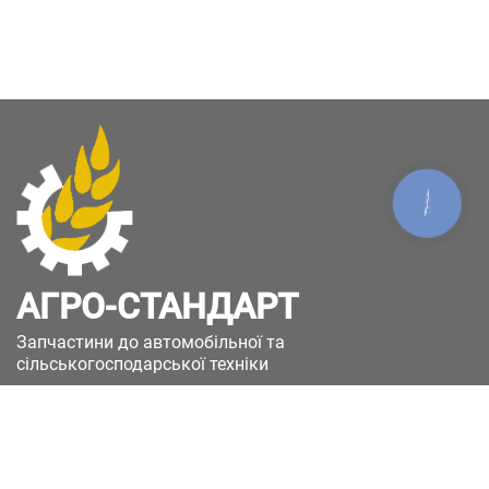
КНОПКА
ЗВ'ЯЗКУ
АГРО-СТАНДАРТ
Запчастини до автомобільної та
сільськогосподарської техніки
49051, Україна, м.Дніпро, вул. Дніпросталівська
(Вінокурова), 11
+380(67)885-90-50
+380(50)658-85-90