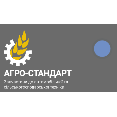
КНОПКА
ЗВ'ЯЗКУ
АГРО-СТАНДАРТ
Запчастини до автомобільної та
сільськогосподарської техніки
49051, Україна, м.Дніпро, вул. Дніпросталівська
(Вінокурова), 11
+380(67)885-90-50
+380(50)658-85-90