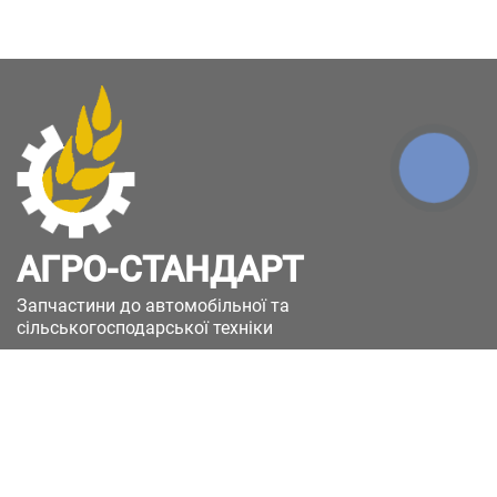
КНОПКА
ЗВ'ЯЗКУ
АГРО-СТАНДАРТ
Запчастини до автомобільної та
сільськогосподарської техніки
49051, Україна, м.Дніпро, вул. Дніпросталівська
(Вінокурова), 11
+380(67)885-90-50
+380(50)658-85-90
zakaz@a-st.com.ua