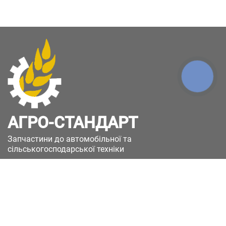
КНОПКА
ЗВ'ЯЗКУ
АГРО-СТАНДАРТ
Запчастини до автомобільної та
сільськогосподарської техніки
49051, Україна, м.Дніпро, вул. Дніпросталівська
(Вінокурова), 11
+380(67)885-90-50
+380(50)658-85-90
zakaz@a-st.com.ua