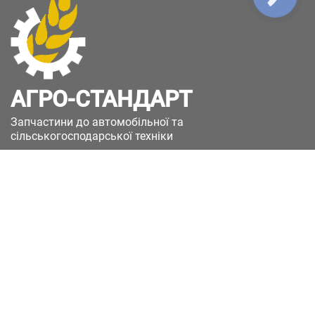
АГРО-СТАНДАРТ
Запчастини до автомобільної та
сільськогосподарської техніки
49051, Україна, м.Дніпро, вул. Дніпросталівська
(Вінокурова), 11
+380(67)885-90-50
+380(50)658-85-90
zakaz@a-st.com.ua
Час роботи магазину:
Пн - Пт.
з 8:00 до 17:00
Сб - Нд
Вихідний
Час роботи підтримки: