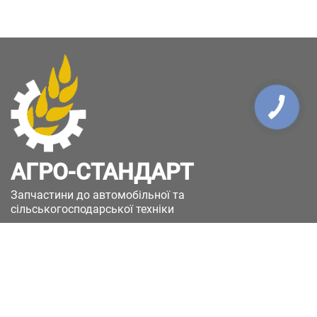
КНОПКА
ЗВ'ЯЗКУ
АГРО-СТАНДАРТ
Запчастини до автомобільної та
сільськогосподарської техніки
49051, Україна, м.Дніпро, вул. Дніпросталівська
(Вінокурова), 11
+380(67)885-90-50
+380(50)658-85-90
zakaz@a-st.com.ua