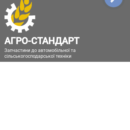
АГРО-СТАНДАРТ
Запчастини до автомобільної та
сільськогосподарської техніки
49051, Україна, м.Дніпро, вул. Дніпросталівська
(Вінокурова), 11
+380(67)885-90-50
+380(50)658-85-90
zakaz@a-st.com.ua
Час роботи магазину:
Пн - Пт.
з 8:00 до 17:00
Сб - Нд
Вихідний
Час роботи підтримки: