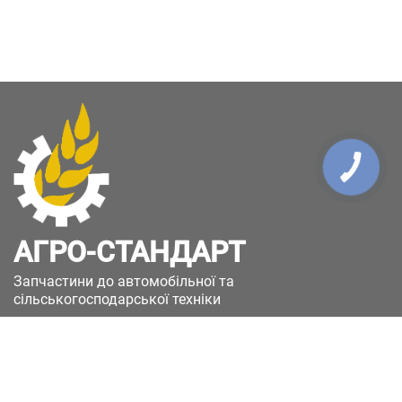
КНОПКА
ЗВ'ЯЗКУ
АГРО-СТАНДАРТ
Запчастини до автомобільної та
сільськогосподарської техніки
49051, Україна, м.Дніпро, вул. Дніпросталівська
(Вінокурова), 11
+380(67)885-90-50
+380(50)658-85-90