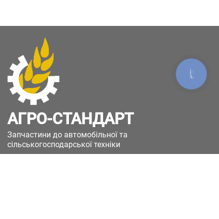
КНОПКА
ЗВ'ЯЗКУ
АГРО-СТАНДАРТ
Запчастини до автомобільної та
сільськогосподарської техніки
49051, Україна, м.Дніпро, вул. Дніпросталівська
(Вінокурова), 11
+380(67)885-90-50
+380(50)658-85-90
zakaz@a-st.com.ua