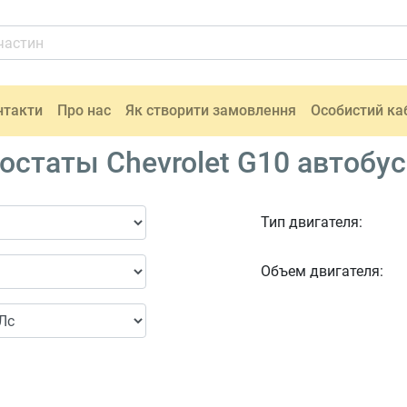
нтакти
Про нас
Як створити замовлення
Особистий ка
статы Chevrolet G10 автобус
Тип двигателя:
Объем двигателя: