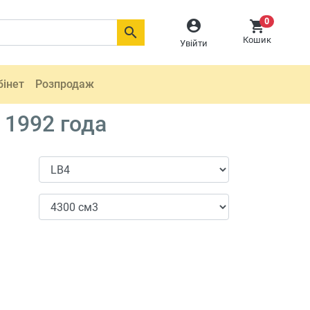
0



Кошик
Увійти
бінет
Розпродаж
 1992 года