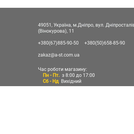
49051, Україна, м.Дніпро, вул. Дніпростал
(Вінокурова), 11
+380(67)885-90-50
+380(50)658-85-90
zakaz@a-st.com.ua
Час роботи магазину:
Пн - Пт.
з 8:00 до 17:00
Сб - Нд
Вихідний
Час роботи підтримки:
Пн - Пт:
з 8:00 до 17:00
Сб - Нд:
Вихідний
Зворотній зв'язок