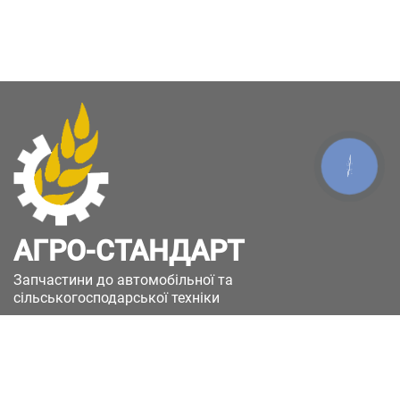
КНОПКА
ЗВ'ЯЗКУ
АГРО-СТАНДАРТ
Запчастини до автомобільної та
сільськогосподарської техніки
49051, Україна, м.Дніпро, вул. Дніпросталівська
(Вінокурова), 11
+380(67)885-90-50
+380(50)658-85-90