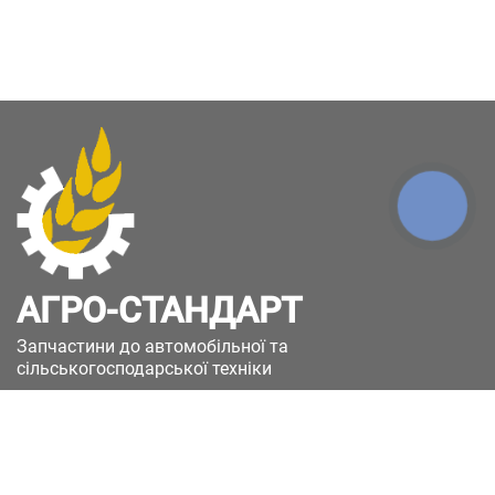
КНОПКА
ЗВ'ЯЗКУ
АГРО-СТАНДАРТ
Запчастини до автомобільної та
сільськогосподарської техніки
49051, Україна, м.Дніпро, вул. Дніпросталівська
(Вінокурова), 11
+380(67)885-90-50
+380(50)658-85-90