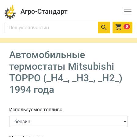
Агро-Стандарт


0
Автомобильные
термостаты Mitsubishi
TOPPO (_H4_, _H3_, _H2_)
1994 года
Используемое топливо: