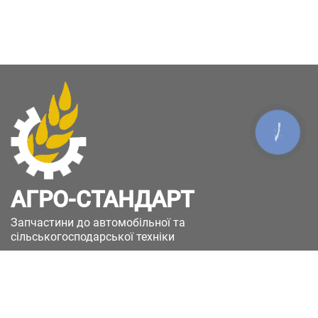
КНОПКА
ЗВ'ЯЗКУ
АГРО-СТАНДАРТ
Запчастини до автомобільної та
сільськогосподарської техніки
49051, Україна, м.Дніпро, вул. Дніпросталівська
(Вінокурова), 11
+380(67)885-90-50
+380(50)658-85-90