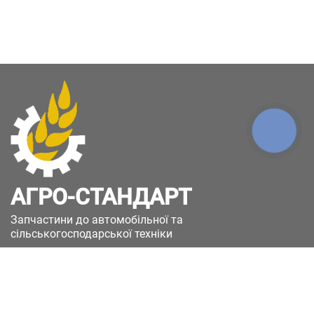
КНОПКА
ЗВ'ЯЗКУ
АГРО-СТАНДАРТ
Запчастини до автомобільної та
сільськогосподарської техніки
49051, Україна, м.Дніпро, вул. Дніпросталівська
(Вінокурова), 11
+380(67)885-90-50
+380(50)658-85-90