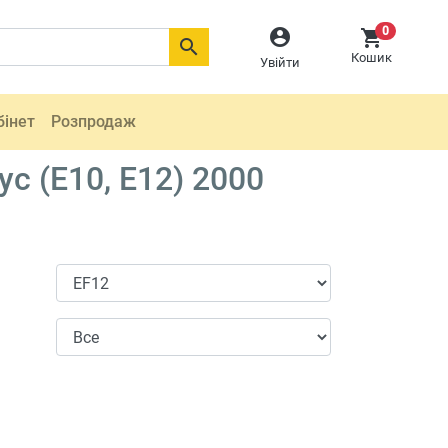
0



Кошик
Увійти
бінет
Розпродаж
 (E10, E12) 2000