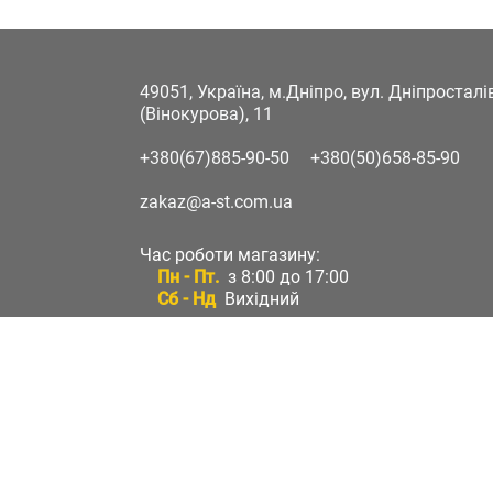
49051, Україна, м.Дніпро, вул. Дніпростал
(Вінокурова), 11
+380(67)885-90-50
+380(50)658-85-90
zakaz@a-st.com.ua
Час роботи магазину:
Пн - Пт.
з 8:00 до 17:00
Сб - Нд
Вихідний
Час роботи підтримки:
Пн - Пт:
з 8:00 до 17:00
Сб - Нд:
Вихідний
Зворотній зв'язок