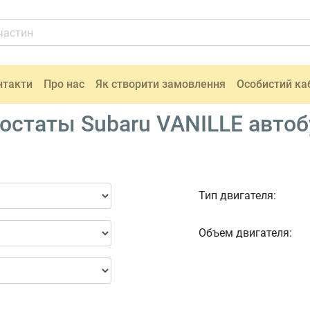
нтакти
Про нас
Як створити замовлення
Особистий ка
статы Subaru VANILLE автобус
Тип двигателя:
Объем двигателя: