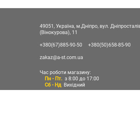
49051, Україна, м.Дніпро, вул. Дніпростал
(Вінокурова), 11
+380(67)885-90-50
+380(50)658-85-90
zakaz@a-st.com.ua
Час роботи магазину:
Пн - Пт.
з 8:00 до 17:00
Сб - Нд
Вихідний
Час роботи підтримки:
Пн - Пт:
з 8:00 до 17:00
Сб - Нд:
Вихідний
Зворотній зв'язок