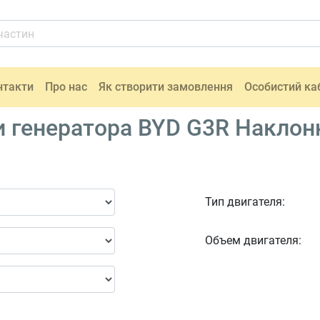
нтакти
Про нас
Як створити замовлення
Особистий ка
и генератора BYD G3R Наклон
Тип двигателя:
Объем двигателя: