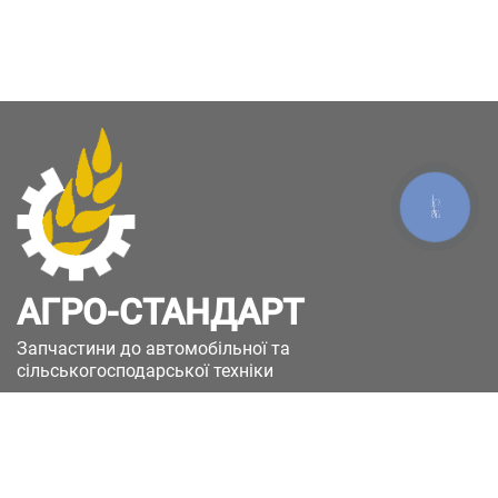
КНОПКА
ЗВ'ЯЗКУ
АГРО-СТАНДАРТ
Запчастини до автомобільної та
сільськогосподарської техніки
49051, Україна, м.Дніпро, вул. Дніпросталівська
(Вінокурова), 11
+380(67)885-90-50
+380(50)658-85-90