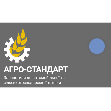
КНОПКА
ЗВ'ЯЗКУ
АГРО-СТАНДАРТ
Запчастини до автомобільної та
сільськогосподарської техніки
49051, Україна, м.Дніпро, вул. Дніпросталівська
(Вінокурова), 11
+380(67)885-90-50
+380(50)658-85-90