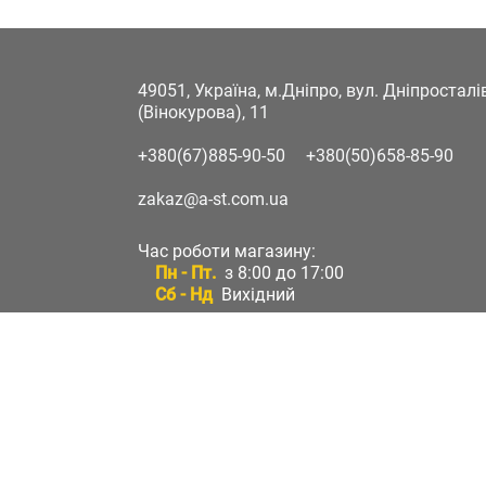
49051, Україна, м.Дніпро, вул. Дніпростал
(Вінокурова), 11
+380(67)885-90-50
+380(50)658-85-90
zakaz@a-st.com.ua
Час роботи магазину:
Пн - Пт.
з 8:00 до 17:00
Сб - Нд
Вихідний
Час роботи підтримки:
Пн - Пт:
з 8:00 до 17:00
Сб - Нд:
Вихідний
Зворотній зв'язок