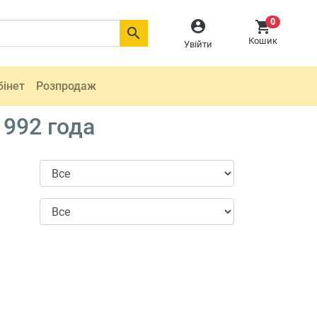
0



Кошик
Увійти
бінет
Розпродаж
1992 года