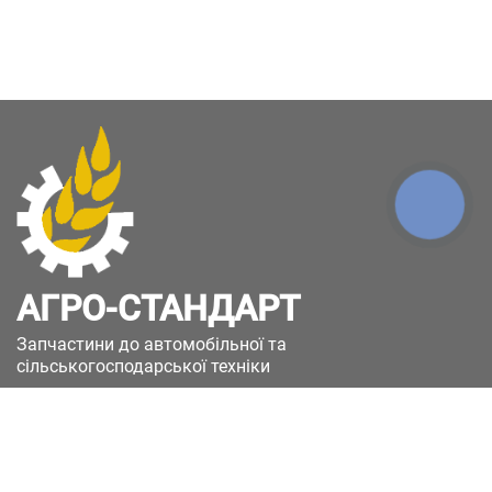
КНОПКА
ЗВ'ЯЗКУ
АГРО-СТАНДАРТ
Запчастини до автомобільної та
сільськогосподарської техніки
49051, Україна, м.Дніпро, вул. Дніпросталівська
(Вінокурова), 11
+380(67)885-90-50
+380(50)658-85-90