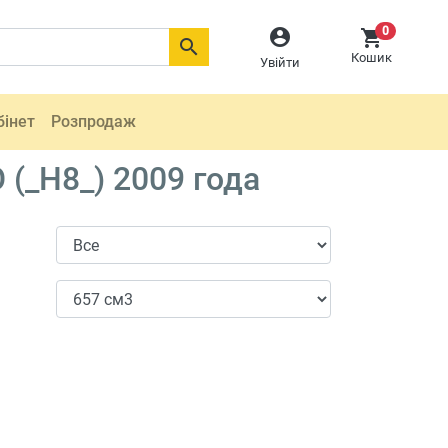
0



Кошик
Увійти
бінет
Розпродаж
 (_H8_) 2009 года