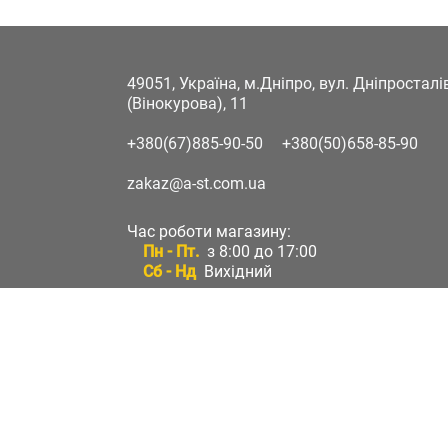
49051, Україна, м.Дніпро, вул. Дніпростал
(Вінокурова), 11
+380(67)885-90-50
+380(50)658-85-90
zakaz@a-st.com.ua
Час роботи магазину:
Пн - Пт.
з 8:00 до 17:00
Сб - Нд
Вихідний
Час роботи підтримки:
Пн - Пт:
з 8:00 до 17:00
Сб - Нд:
Вихідний
Зворотній зв'язок