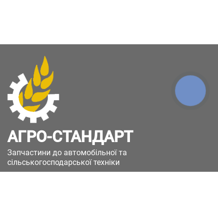
КНОПКА
ЗВ'ЯЗКУ
АГРО-СТАНДАРТ
Запчастини до автомобільної та
сільськогосподарської техніки
49051, Україна, м.Дніпро, вул. Дніпросталівська
(Вінокурова), 11
+380(67)885-90-50
+380(50)658-85-90