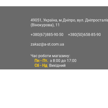
49051, Україна, м.Дніпро, вул. Дніпростал
(Вінокурова), 11
+380(67)885-90-50
+380(50)658-85-90
zakaz@a-st.com.ua
Час роботи магазину:
Пн - Пт.
з 8:00 до 17:00
Сб - Нд
Вихідний
Час роботи підтримки:
Пн - Пт:
з 8:00 до 17:00
Сб - Нд:
Вихідний
Зворотній зв'язок