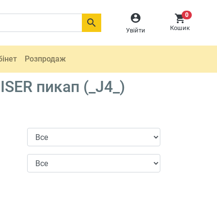
0



Кошик
Увійти
бінет
Розпродаж
SER пикап (_J4_)