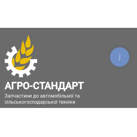
КНОПКА
ЗВ'ЯЗКУ
АГРО-СТАНДАРТ
Запчастини до автомобільної та
сільськогосподарської техніки
49051, Україна, м.Дніпро, вул. Дніпросталівська
(Вінокурова), 11
+380(67)885-90-50
+380(50)658-85-90