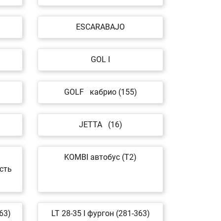
ESCARABAJO
GOL I
GOLF кабрио (155)
JETTA (16)
KOMBI автобус (T2)
сть
63)
LT 28-35 I фургон (281-363)