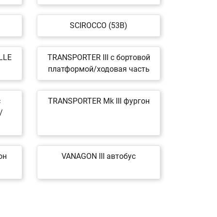
SCIROCCO (53B)
LLE
TRANSPORTER III c бортовой
платформой/ходовая часть
c
TRANSPORTER Mk III фургон
/
он
VANAGON III автобус