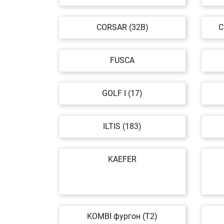
CORSAR (32B)
C
FUSCA
GOLF I (17)
ILTIS (183)
KAEFER
KOMBI фургон (T2)