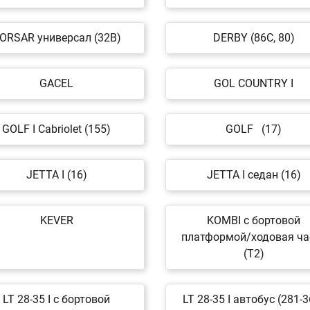
ORSAR универсал (32B)
DERBY (86C, 80)
GACEL
GOL COUNTRY I
GOLF I Cabriolet (155)
GOLF (17)
JETTA I (16)
JETTA I седан (16)
KEVER
KOMBI c бортовой
платформой/ходовая ча
(T2)
LT 28-35 I c бортовой
LT 28-35 I автобус (281-3