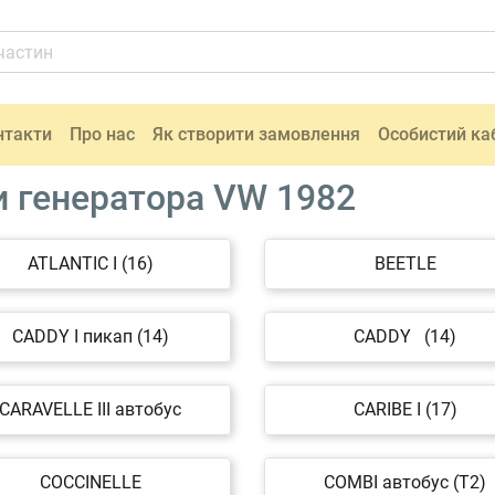
нтакти
Про нас
Як створити замовлення
Особистий ка
и генератора VW 1982
ATLANTIC I (16)
BEETLE
CADDY I пикап (14)
CADDY (14)
CARAVELLE III автобус
CARIBE I (17)
COCCINELLE
COMBI автобус (T2)