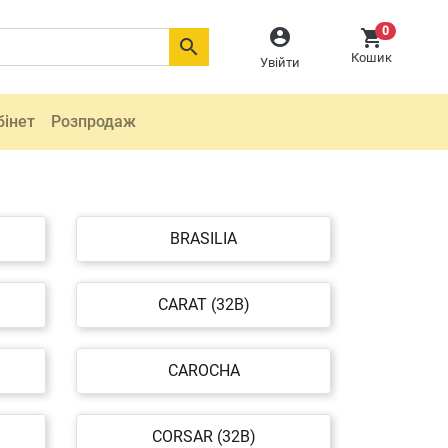
0



Кошик
Увійти
бінет
Розпродаж
BRASILIA
CARAT (32B)
CAROCHA
CORSAR (32B)