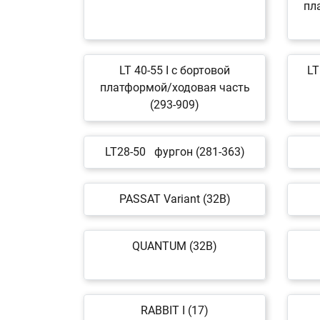
пл
LT 40-55 I c бортовой
LT
платформой/ходовая часть
(293-909)
LT28-50 фургон (281-363)
PASSAT Variant (32B)
QUANTUM (32B)
RABBIT I (17)