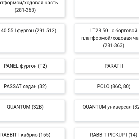
атформой/ходовая часть
(281-363)
 40-55 I фургон (291-512)
LT28-50 c бортовой
платформой/ходовая ча
(281-363)
PANEL фургон (T2)
PARATI I
PASSAT седан (32)
POLO (86C, 80)
QUANTUM (32B)
QUANTUM универсал (3
RABBIT I кабрио (155)
RABBIT PICKUP I (14)