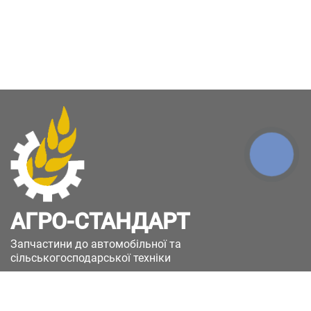
КНОПКА
ЗВ'ЯЗКУ
АГРО-СТАНДАРТ
Запчастини до автомобільної та
сільськогосподарської техніки
49051, Україна, м.Дніпро, вул. Дніпросталівська
(Вінокурова), 11